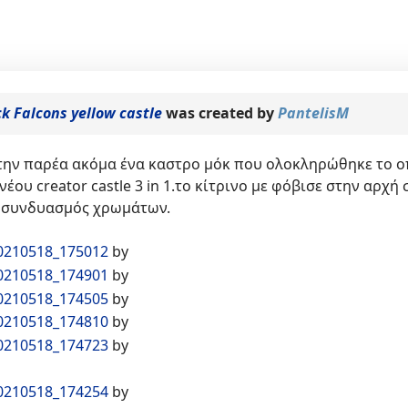
ck Falcons yellow castle
was created by
PantelisM
ην παρέα ακόμα ένα καστρο μόκ που ολοκληρώθηκε το οπ
έου creator castle 3 in 1.το κίτρινο με φόβισε στην αρχ
 συνδυασμός χρωμάτων.
0210518_175012
by
0210518_174901
by
0210518_174505
by
0210518_174810
by
0210518_174723
by
0210518_174254
by