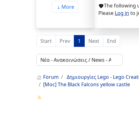
The following 
More
Please
Log in
to j
Start
Prev
1
Next
End
Forum
Δημιουργίες Lego - Lego Crea
[Moc] The Black Falcons yellow castle