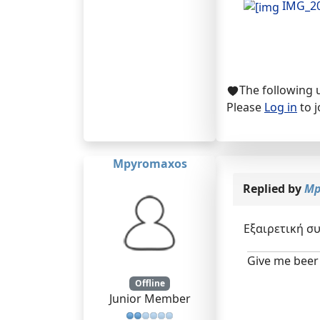
IMG_2
The following 
Please
Log in
to j
Mpyromaxos
Replied by
Mp
Εξαιρετική συ
Give me beer 
Offline
Junior Member