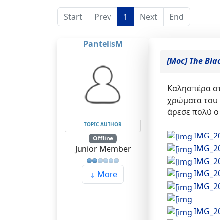
Start
Prev
1
Next
End
PantelisM
[Moc] The Bla
Καλησπέρα στ
χρώματα του ν
άρεσε πολύ ο
TOPIC AUTHOR
IMG_2
Offline
IMG_2
Junior Member
IMG_2
IMG_2
More
IMG_2
IMG_2