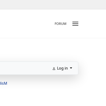
FORUM
Log in
lisM