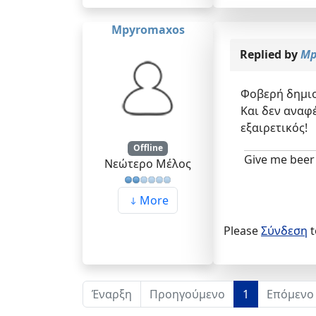
Mpyromaxos
Replied by
Mp
Φοβερή δημιο
Και δεν αναφ
εξαιρετικός!
Offline
Give me beer 
Νεώτερο Μέλος
More
Please
Σύνδεση
t
Έναρξη
Προηγούμενο
1
Επόμενο