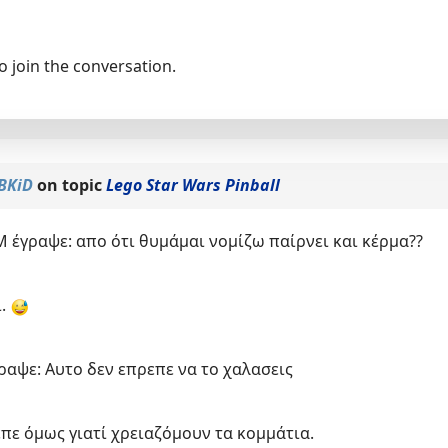
o join the conversation.
BKiD
on topic
Lego Star Wars Pinball
M έγραψε: απο ότι θυμάμαι νομίζω παίρνει και κέρμα??
ι.
ραψε: Αυτο δεν επρεπε να το χαλασεις
επε όμως γιατί χρειαζόμουν τα κομμάτια.