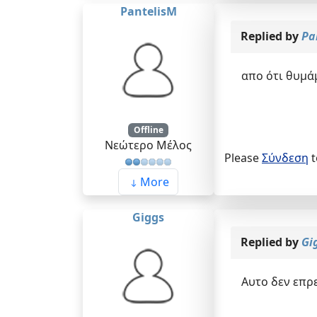
PantelisM
Replied by
Pa
απο ότι θυμά
Offline
Νεώτερο Μέλος
Please
Σύνδεση
t
More
Giggs
Replied by
Gi
Αυτο δεν επρ