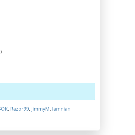
)
SOK
,
Razor99
,
JimmyM
,
lamnian