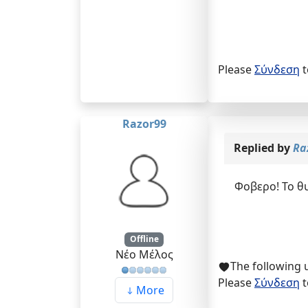
Please
Σύνδεση
t
Razor99
Replied by
Ra
Φοβερο! Το θ
Offline
Νέο Μέλος
The following 
Please
Σύνδεση
t
More