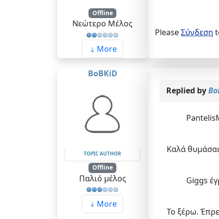
Offline
Νεώτερο Μέλος
Please
Σύνδεση
t
More
BoBKiD
Replied by
Bo
Pantelis
Καλά θυμάσα
TOPIC AUTHOR
Offline
Παλιό μέλος
Giggs έγ
More
Το ξέρω. Έπρ