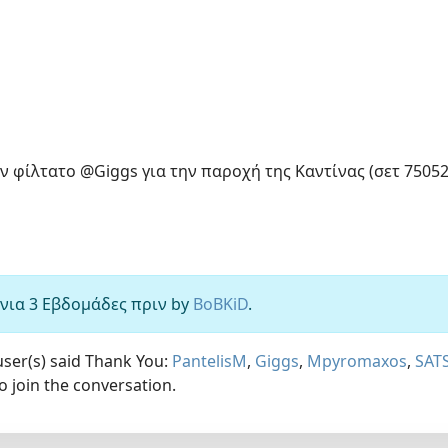
ν φίλτατο @Giggs για την παροχή της Καντίνας (σετ 75052
ρόνια 3 Εβδομάδες πριν by
BoBKiD
.
user(s) said Thank You:
PantelisM
,
Giggs
,
Mpyromaxos
,
SAT
o join the conversation.