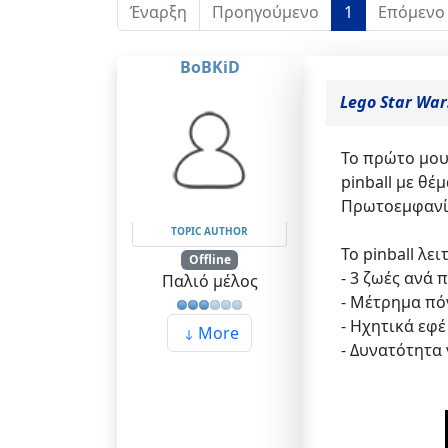
Έναρξη
Προηγούμενο
1
Επόμενο
BoBKiD
Lego Star War
Το πρώτο μο
pinball με θέμ
Πρωτοεμφανίστ
TOPIC AUTHOR
Το pinball λε
Offline
- 3 ζωές ανά 
Παλιό μέλος
- Μέτρημα π
- Ηχητικά εφέ
More
- Δυνατότητα 